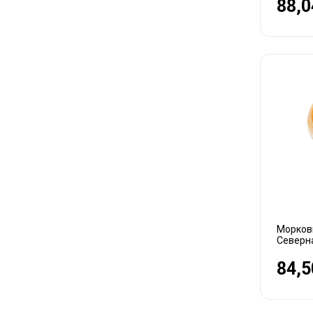
88,0
Морковь
Северн
84,5