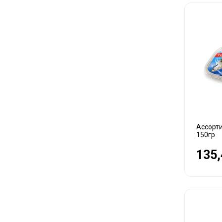
Ассорти
150гр
135,