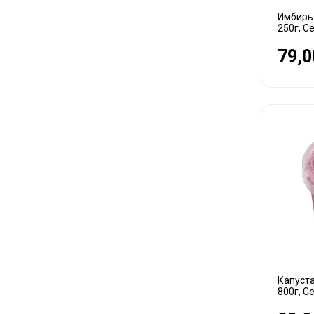
Имбирь
250г, С
79,0
Капуста
800г, С