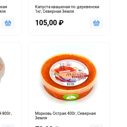
ская
Капуста квашеная по-деревенски
мля
1кг, Северная Земля
105,00 ₽
 800г,
Морковь Острая 400г, Северная
Земля