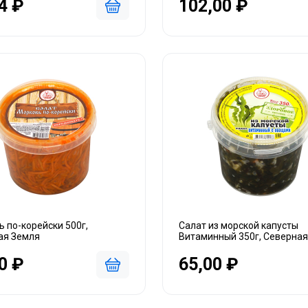
4 ₽
102,00 ₽
 по-корейски 500г,
Салат из морской капусты
ая Земля
Витаминный 350г, Северная
0 ₽
65,00 ₽