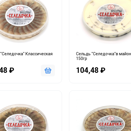
 "Селедочка" Классическая
Сельдь "Селедочка"в майо
150гр
48 ₽
104,48 ₽