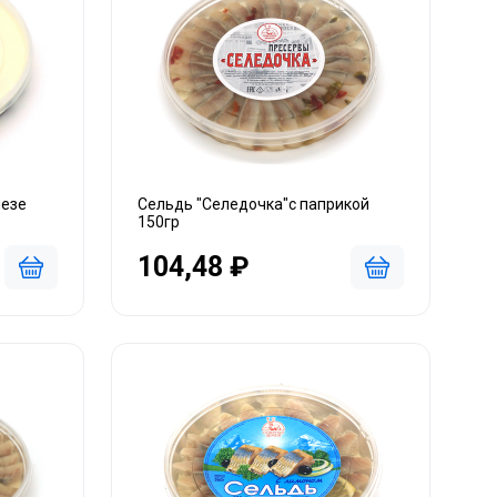
незе
Сельдь "Селедочка"с паприкой
150гр
104,48 ₽