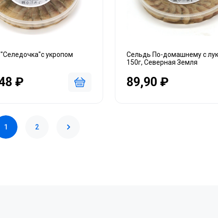
 "Селедочка"с укропом
Сельдь По-домашнему с лу
150г, Северная Земля
48 ₽
89,90 ₽
1
2