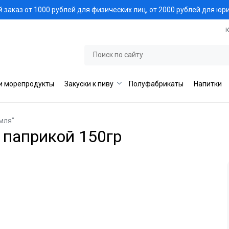
заказ от 1000 рублей для физических лиц, от 2000 рублей для юр
и морепродукты
Закуски к пиву
Полуфабрикаты
Напитки
мля"
 паприкой 150гр