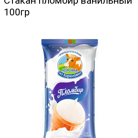
Стакан пломбир ванильный
100гр