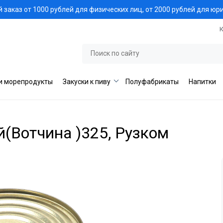
заказ от 1000 рублей для физических лиц, от 2000 рублей для юр
и морепродукты
Закуски к пиву
Полуфабрикаты
Напитки
(Вотчина )325, Рузком