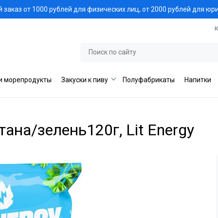
заказ от 1000 рублей для физических лиц, от 2000 рублей для юр
и морепродукты
Закуски к пиву
Полуфабрикаты
Напитки
на/зелень120г, Lit Energy